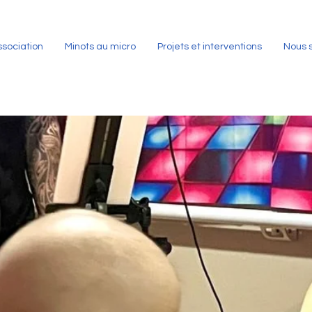
ssociation
Minots au micro
Projets et interventions
Nous 