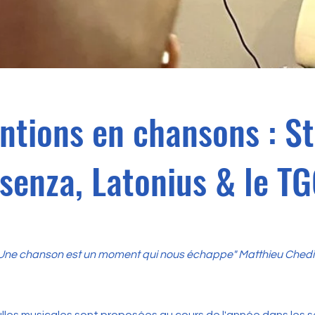
entions en chansons : S
senza, Latonius & le T
Une chanson est un moment qui nous échappe" Matthieu Ched