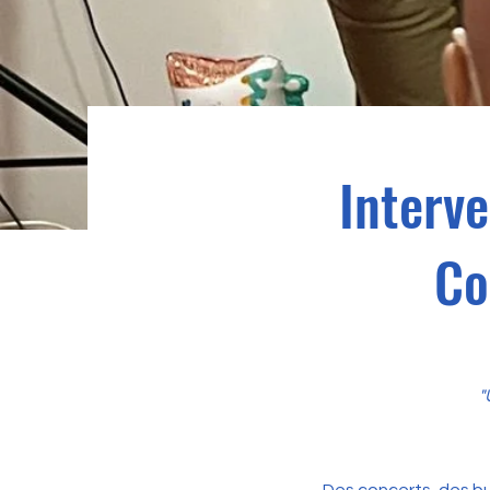
Interv
Co
"