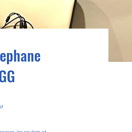
tephane
GGG
id