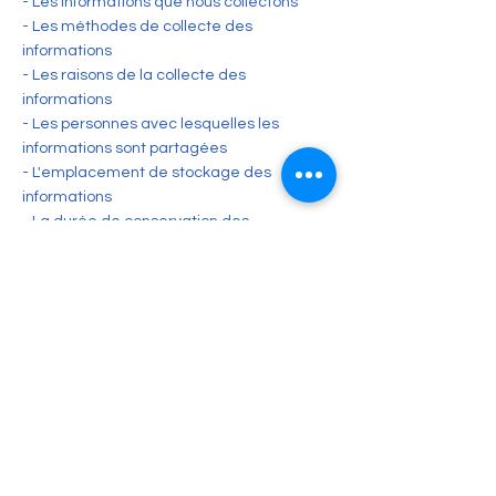
- Les informations que nous collectons
- Les méthodes de collecte des
informations
- Les raisons de la collecte des
informations
- Les personnes avec lesquelles les
informations sont partagées
- L'emplacement de stockage des
informations
- La durée de conservation des
informations
- Les mesures de sécurité mises en place
pour protéger les informations
- Les modifications ou mises à jour de la
politique de confidentialité.
Pour des informations plus détaillées sur la
création de notre politique de
confidentialité, veuillez cliquer ici.